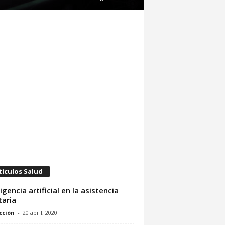
tículos Salud
ligencia artificial en la asistencia
taria
cción
-
20 abril, 2020