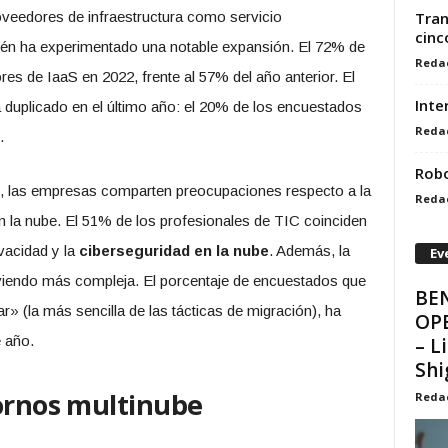
roveedores de infraestructura como servicio
Tran
cinc
én ha experimentado una notable expansión. El 72% de
Reda
res de IaaS en 2022, frente al 57% del año anterior. El
Inte
 duplicado en el último año: el 20% de los encuestados
Reda
.
Robo
o, las empresas comparten preocupaciones respecto a la
Reda
en la nube. El 51% de los profesionales de TIC coinciden
vacidad y la
ciberseguridad en la nube
. Además, la
Ev
viendo más compleja. El porcentaje de encuestados que
BEN
» (la más sencilla de las tácticas de migración), ha
OP
 año.
– L
Sh
tornos multinube
Reda