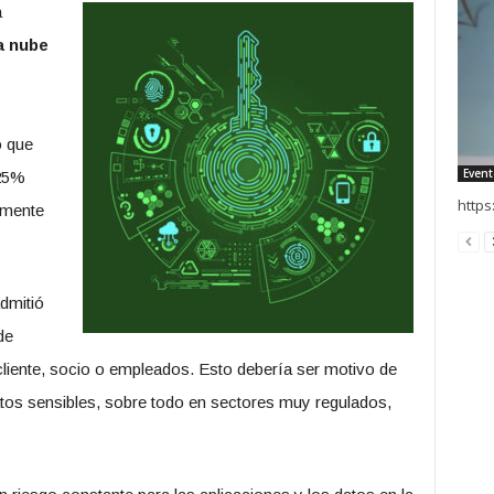
a
a nube
ó que
Event
 25%
http
amente
dmitió
de
 cliente, socio o empleados. Esto debería ser motivo de
os sensibles, sobre todo en sectores muy regulados,