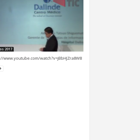
os 2017
s://www.youtube.com/watch?v=jBbHJZra8W8