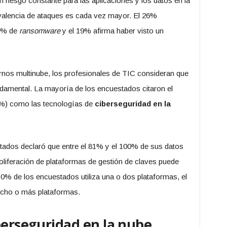
 riesgo constante para las aplicaciones y los datos en la
evalencia de ataques es cada vez mayor. El 26%
25% de
ransomware
y el 19% afirma haber visto un
ornos multinube, los profesionales de TIC consideran que
undamental. La mayoría de los encuestados citaron el
52%) como las tecnologías de
ciberseguridad en la
tados declaró que entre el 81% y el 100% de sus datos
roliferación de plataformas de gestión de claves puede
0% de los encuestados utiliza una o dos plataformas, el
 ocho o más plataformas.
berseguridad en la nube