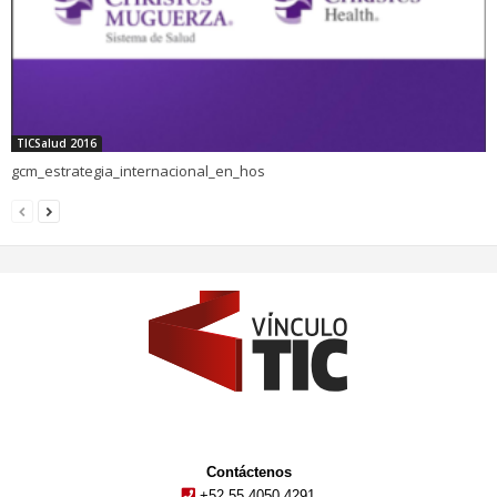
TICSalud 2016
gcm_estrategia_internacional_en_hos
Contáctenos
+52 55 4050 4291