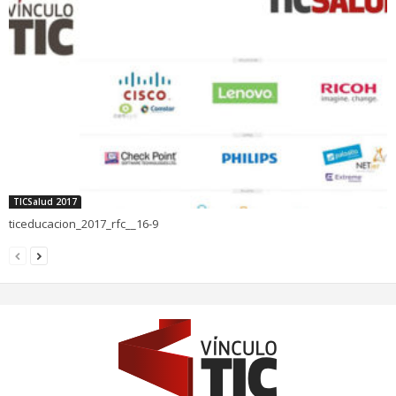
TICSalud 2017
ticeducacion_2017_rfc__16-9