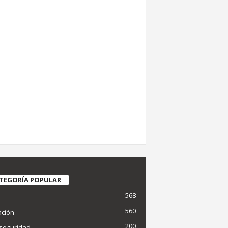
TEGORÍA POPULAR
568
d
560
ción
200
seguridad