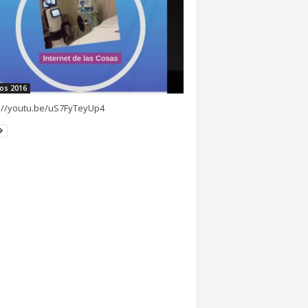
os 2016
://youtu.be/uS7FyTeyUp4