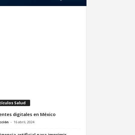
tículos Salud
entes digitales en México
cción
-
16 abril, 2024
ligencia artificial para imprimir