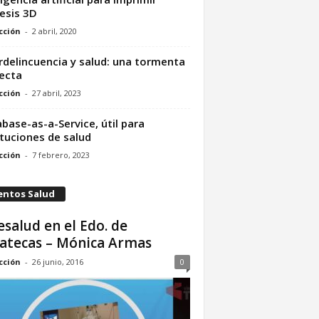
esis 3D
cción
-
2 abril, 2020
rdelincuencia y salud: una tormenta
ecta
cción
-
27 abril, 2023
base-as-a-Service, útil para
ituciones de salud
cción
-
7 febrero, 2023
entos Salud
esalud en el Edo. de
atecas – Mónica Armas
cción
-
26 junio, 2016
0