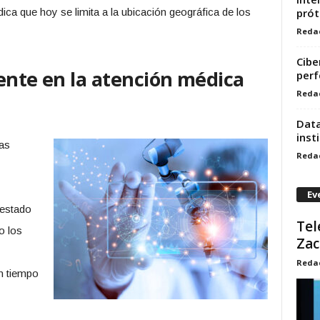
ica que hoy se limita a la ubicación geográfica de los
prót
Reda
Cibe
ente en la atención médica
perf
Reda
Data
inst
as
Reda
Ev
 estado
Tel
o los
Zac
Reda
en tiempo