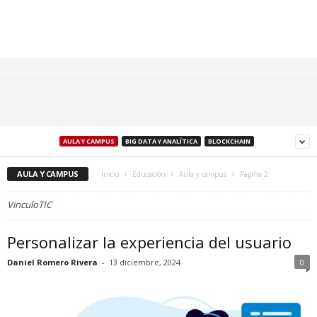
AULA Y CAMPUS
BIG DATA Y ANALÍTICA
BLOCKCHAIN
AULA Y CAMPUS
Inicio
Educación
Aula y campus
Página 2
VinculoTIC
Personalizar la experiencia del usuario
Daniel Romero Rivera
-
13 diciembre, 2024
0